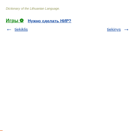
Dictionary of the Lithuanian Language
.
Игры ⚽
Нужно сделать НИР?
tiekiklis
tiekinys