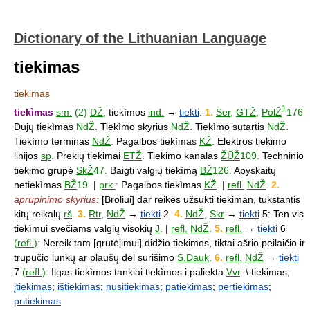
Dictionary of the Lithuanian Language
tiekimas
tiekimas
1
tiekìmas
sm.
(2)
DŽ
,
tiekìmos
ind.
→
tiekti
:
1.
Ser
,
GTŽ
,
PolŽ
176
Dujų tiekìmas
NdŽ
.
Tiekìmo skyrius
NdŽ
.
Tiekìmo sutartis
NdŽ
.
Tiekìmo terminas
NdŽ
.
Pagalbos tiekìmas
KŽ
.
Elektros tiekimo
linijos
sp
.
Prekių tiekimai
ETŽ
.
Tiekimo kanalas
ŽŪŽ
109.
Techninio
tiekimo grupė
SkŽ
47.
Baigti valgių tiekìmą
BŽ
126.
Apyskaitų
netiekìmas
BŽ
19.
|
prk.
:
Pagalbos tiekìmas
KŽ
.
|
refl.
NdŽ
.
2.
aprūpinimo skyrius:
[Broliui] dar reikės užsukti tiekiman, tūkstantis
kitų reikalų
rš
.
3.
Rtr
,
NdŽ
→
tiekti
2.
4.
NdŽ
,
Skr
→
tiekti
5: Ten vis
tiekìmui svečiams valgių visokių
J
.
|
refl.
NdŽ
.
5.
refl.
→
tiekti
6
(
refl.
):
Nereik tam [grutėjimui] didžio tiekimos, tiktai ašrio peilaičio ir
trupučio lunkų ar plaušų dėl surišimo
S.Dauk
.
6.
refl.
NdŽ
→
tiekti
7
(
refl.
):
Ilgas tiekìmos tankiai tiekìmos i paliekta
Vvr
.
\ tiekimas;
įtiekimas
;
ištiekimas
;
nusitiekimas
;
patiekimas
;
pertiekimas
;
pritiekimas