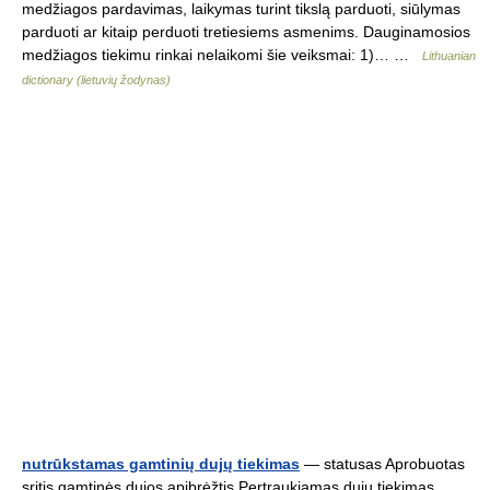
medžiagos pardavimas, laikymas turint tikslą parduoti, siūlymas
parduoti ar kitaip perduoti tretiesiems asmenims. Dauginamosios
medžiagos tiekimu rinkai nelaikomi šie veiksmai: 1)… …
Lithuanian
dictionary (lietuvių žodynas)
nutrūkstamas gamtinių dujų tiekimas
— statusas Aprobuotas
sritis gamtinės dujos apibrėžtis Pertraukiamas dujų tiekimas