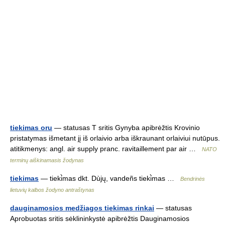
tiekimas oru
— statusas T sritis Gynyba apibrėžtis Krovinio
pristatymas išmetant jį iš orlaivio arba iškraunant orlaiviui nutūpus.
atitikmenys: angl. air supply pranc. ravitaillement par air …
NATO
terminų aiškinamasis žodynas
tiekimas
— tieki̇̀mas dkt. Dùjų, vandeñs tieki̇̀mas …
Bendrinės
lietuvių kalbos žodyno antraštynas
dauginamosios medžiagos tiekimas rinkai
— statusas
Aprobuotas sritis sėklininkystė apibrėžtis Dauginamosios